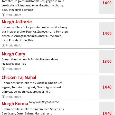
Tomaten, Ingwer und Konblauch, gegart in mild
14.00
gewürztem Spinat und einer Gewürzmischung,
dazu Pizzabrot oder Reis
Produktinfo
Murgh Jalfrazie
Hähnchenfiletstücke gebraten mit einer Mischung
aus Ingwer, grüner Paprika, Zwiebeln und Tomaten,
14.00
anschließend gekocht in pikanter Currysauce,
dazu Pizzabrot oder Reis
Produktinfo
Murgh Curry
Curryhähnchen nach Art des Hauses, dazu
13.00
Pizzabrot oder Reis
Produktinfo
Chicken Taj Mahal
Hähnchenfiletstücke mit Zwiebeln, Knoblauch,
14.40
Ingwer, Tomaten, Joghurt, Champignons und
Currysauce, dazu Pizzabrot oder Reis
Produktinfo
königliche Moghul-Küche
Murgh Korma
Hähnchenfiletstücke in einer milden Sauce aus
14.40
Gewürzen, Curry, Sahne, Mandeln und