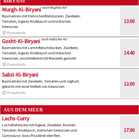
BIRYANI
nach Mughlai-Art
Murgh-Ki-Biryani
Basmatireis mit Hähnchenfiletstücken, Zwiebeln,
13.00
Tomaten, Ingwer, Knoblauch und indischen
Gewürzen
Produktinfo
nach indischer Art
Gosht-Ki-Biryani
Basmatireis mit Lammfleischstücken, Zwiebeln,
14.40
Tomaten, Ingwer, Knoblauch und indischen
Gewürzen, anschließend mit Mandeln garniert
Produktinfo
Sabzi-Ki-Biryani
Basmatireis mit Zwiebeln, Tomaten und Joghurt,
12.00
gekocht mit einer Vielfalt von Gewürzen
Produktinfo
AUS DEM MEER
Lachs-Curry
Lachsfiletstücke mit Ingwer, Zwiebeln, frischen
17.00
Tomaten, Knoblauch, indischen Gewürzen und
Currysauce, dazu Pizzabrot oder Reis