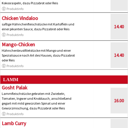
Kokosraspeln, dazu Pizzabrot oder Reis
Produktinfo
Chicken Vindaloo
saftige Hähnchenfleischstücke mit Kartoffeln und
14.40
einer pikanten Sauce, dazu Pizzabrot oder Reis
Produktinfo
Mango-Chicken
Hähnchenbrustfiletstücke mit Mango und einer
14.40
Spezialsauce nach Art des Hauses, dazu Pizzabrot
oder Reis
Produktinfo
LAMM
Gosht Palak
Lammfleischstücke gebraten mit Zwiebeln,
Tomaten, Ingwer und Knoblauch, anschließend
16.00
gegart mit mild gewürzten Spinat und einer
Gewürzmischung, dazu Pizzabrot oder Reis
Produktinfo
Lamb Curry