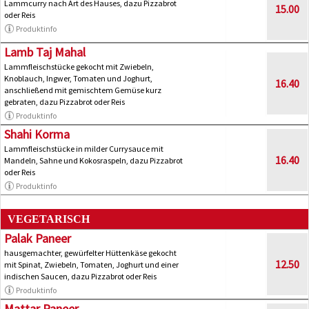
Lammcurry nach Art des Hauses, dazu Pizzabrot
15.00
oder Reis
Produktinfo
Lamb Taj Mahal
Lammfleischstücke gekocht mit Zwiebeln,
Knoblauch, Ingwer, Tomaten und Joghurt,
16.40
anschließend mit gemischtem Gemüse kurz
gebraten, dazu Pizzabrot oder Reis
Produktinfo
Shahi Korma
Lammfleischstücke in milder Currysauce mit
16.40
Mandeln, Sahne und Kokosraspeln, dazu Pizzabrot
oder Reis
Produktinfo
VEGETARISCH
Palak Paneer
hausgemachter, gewürfelter Hüttenkäse gekocht
12.50
mit Spinat, Zwiebeln, Tomaten, Joghurt und einer
indischen Saucen, dazu Pizzabrot oder Reis
Produktinfo
Mattar Paneer