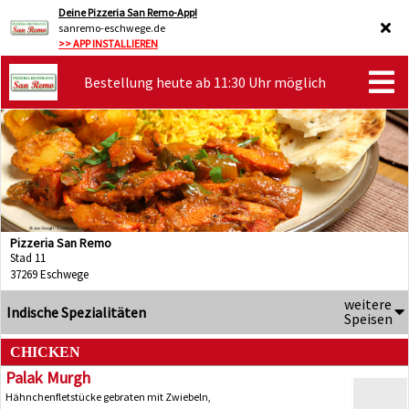
Deine Pizzeria San Remo-App!
sanremo-eschwege.de
>> APP INSTALLIEREN
Bestellung heute ab 11:30 Uhr möglich
Pizzeria San Remo
Stad 11
37269 Eschwege
weitere
Indische Spezialitäten
Speisen
CHICKEN
Palak Murgh
Hähnchenfletstücke gebraten mit Zwiebeln,