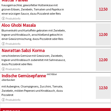
hausgemachter, gewürfelter Hüttenkäse mit
12.50
grünen Erbsen, Zwiebeln, Tomaten und Paprika in
einer würzigen Sauce, dazu Pizzabrot oder Reis
Produktinfo
Aloo Ghobi Masala
Blumenkohl und Kartoffeln gebraten mit Zwiebeln,
12.00
Ingwer und Knoblauch, anschließend gekocht in
einer Gewürzmischung, dazu Pizzabrot oder Reis
Produktinfo
Navrattan Sabzi Korma
verschiedenes Gemüse mit Gewürzen, Zwiebeln,
12.00
Ingwer und Knoblauch zubereitet mit Sahnesauce,
dazu Pizzabrot oder Reis
Produktinfo
mit Käse
Indische Gemüsepfanne
überbacken
mit Aubergine, Champignons, Zucchini, Tomate,
12.50
Zwiebeln, milden Peperoni und Knoblauch, dazu
Pizzabrot
Produktinfo